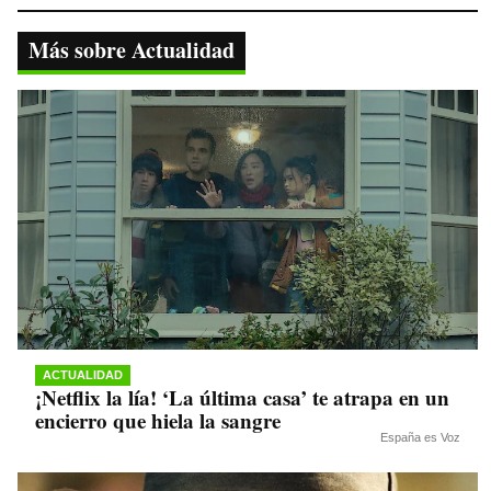
bo
tte
ts
gr
y
ok
r
A
a
Li
Más sobre Actualidad
pp
m
nk
ACTUALIDAD
¡Netflix la lía! ‘La última casa’ te atrapa en un
encierro que hiela la sangre
España es Voz