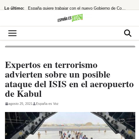
Saltar
Lo último:
España quiere trabajar con el nuevo Gobierno de Colombia
al
contenido
¿cuándo te costará un ojo de la cara?
España restablece controles fronterizos tras el portazo de Italia
¡Netflix la lía! ‘La última casa’ te atrapa en un encierro que hiela la sangre
hace 33 años rechazó un taquillazo que hizo historia
Expertos en terrorismo
advierten sobre un posible
ataque del ISIS en el aeropuerto
de Kabul
agosto 25, 2021
España es Voz