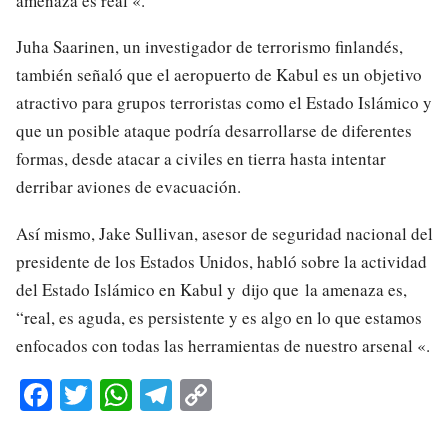
amenaza es real «.
Juha Saarinen, un investigador de terrorismo finlandés,
también señaló que el aeropuerto de Kabul es un objetivo
atractivo para grupos terroristas como el Estado Islámico y
que un posible ataque podría desarrollarse de diferentes
formas, desde atacar a civiles en tierra hasta intentar
derribar aviones de evacuación.
Así mismo, Jake Sullivan, asesor de seguridad nacional del
presidente de los Estados Unidos, habló sobre la actividad
del Estado Islámico en Kabul y dijo que la amenaza es,
“real, es aguda, es persistente y es algo en lo que estamos
enfocados con todas las herramientas de nuestro arsenal «.
Fa
T
W
Te
C
ce
wi
ha
le
op