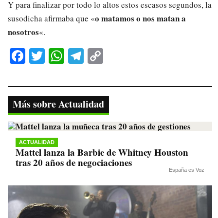
Y para finalizar por todo lo altos estos escasos segundos, la
o matamos o nos matan a
susodicha afirmaba que «
nosotros
«.
Fa
T
W
Te
C
ce
wi
ha
le
op
bo
tte
ts
gr
y
ok
r
A
a
Li
Más sobre Actualidad
pp
m
nk
ACTUALIDAD
Mattel lanza la Barbie de Whitney Houston
tras 20 años de negociaciones
España es Voz