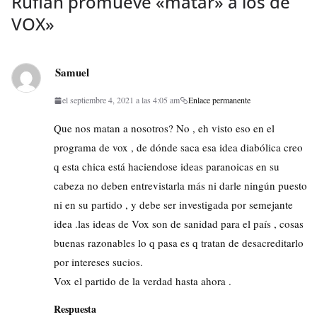
Rufián promueve «matar» a los de
VOX
»
Samuel
el septiembre 4, 2021 a las 4:05 am
Enlace permanente
Que nos matan a nosotros? No , eh visto eso en el
programa de vox , de dónde saca esa idea diabólica creo
q esta chica está haciendose ideas paranoicas en su
cabeza no deben entrevistarla más ni darle ningún puesto
ni en su partido , y debe ser investigada por semejante
idea .las ideas de Vox son de sanidad para el país , cosas
buenas razonables lo q pasa es q tratan de desacreditarlo
por intereses sucios.
Vox el partido de la verdad hasta ahora .
Respuesta