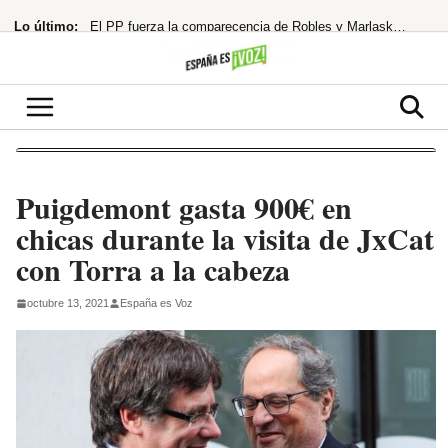
Saltar
Lo último:
El PP fuerza la comparecencia de Robles y Marlaska en el Senado por la crisis
al
contenido
Robles señala a Marruecos por la crisis de Ceuta y exige investigación
La banca planta cara a la CNMC y defiende su competitividad
168 muertos en Hong Kong por un descuido mortal
¡España al borde del abismo! El modelo holandés de pensiones, ¿la única salida?
Puigdemont gasta 900€ en
chicas durante la visita de JxCat
con Torra a la cabeza
octubre 13, 2021
España es Voz