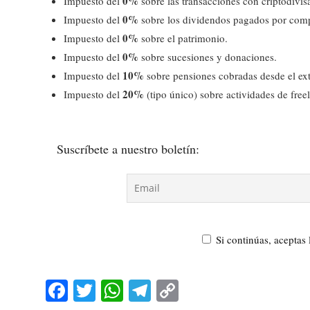
0%
Impuesto del
sobre las transacciones con criptodivis
0%
Impuesto del
sobre los dividendos pagados por comp
0%
Impuesto del
sobre el patrimonio.
0%
Impuesto del
sobre sucesiones y donaciones.
10%
Impuesto del
sobre pensiones cobradas desde el ext
20%
Impuesto del
(tipo único) sobre actividades de free
Suscríbete a nuestro boletín:
Si continúas, aceptas 
Fa
T
W
Te
C