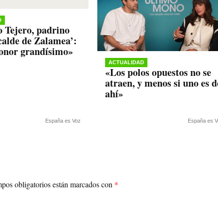
D
 Tejero, padrino
lcalde de Zalamea’:
onor grandísimo»
ACTUALIDAD
«Los polos opuestos no se
atraen, y menos si uno es d
ahí»
España es Voz
España es V
pos obligatorios están marcados con
*