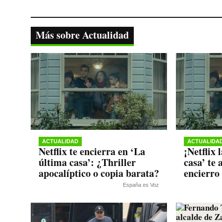
ce
wi
ha
le
op
bo
tte
ts
gr
y
ok
r
A
a
Li
Más sobre Actualidad
pp
m
nk
ACTUALIDAD
ACTUALIDA
Netflix te encierra en ‘La
¡Netflix 
última casa’: ¿Thriller
casa’ te 
apocalíptico o copia barata?
encierro 
España es Voz