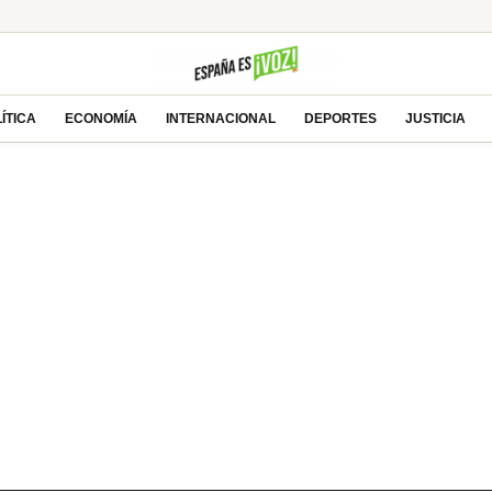
 a Todd Blanche, abogado de Trump, como Fiscal
ra en el éxito deportivo: la estrategia
a casa’: ¿Thriller apocalíptico o copia barata?
ÍTICA
ECONOMÍA
INTERNACIONAL
DEPORTES
JUSTICIA
 impulsan el futuro de Tesla y SpaceX