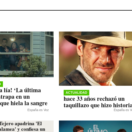
D
la lía! ‘La última
ACTUALIDAD
atrapa en un
hace 33 años rechazó un
que hiela la sangre
taquillazo que hizo histori
España es Voz
España es V