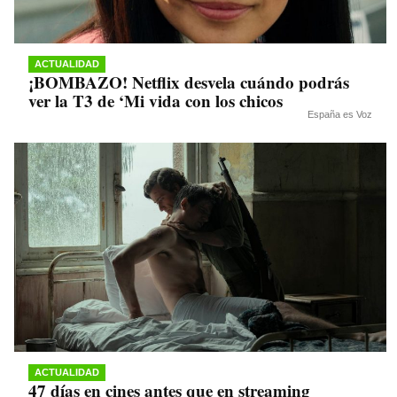
ACTUALIDAD
¡BOMBAZO! Netflix desvela cuándo podrás
ver la T3 de ‘Mi vida con los chicos
España es Voz
ACTUALIDAD
47 días en cines antes que en streaming