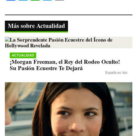
ce
wi
ha
le
op
bo
tte
ts
gr
y
ok
r
A
a
Li
Más sobre Actualidad
pp
m
nk
ACTUALIDAD
¡Morgan Freeman, el Rey del Rodeo Oculto!
Su Pasión Ecuestre Te Dejará
España es Voz