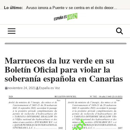
Saltar
Lo último:
Ayuso ignora a Puente y se centra en el éxito deportivo: la estrategia
al
contenido
¡Alerta Roja! Carmen Machi Desata el Caos con Dos Estrenos GRATIS en RTVE Play
Robles, Marlaska, Bolaños y Albares comparecerán en el Congreso por la crisis
¡MERZ EXPLOTA! Remodela su Gobierno a la desesperada tras el escándalo Spahn
¡BOMBAZO! El Senado confirma a Todd Blanche, abogado de Trump, como Fiscal
Marruecos da luz verde en su
Boletín Oficial para violar la
soberanía española en Canarias
noviembre 24, 2021
España es Voz