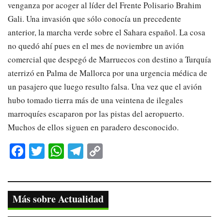
venganza por acoger al líder del Frente Polisario Brahim
Gali. Una invasión que sólo conocía un precedente
anterior, la marcha verde sobre el Sahara español. La cosa
no quedó ahí pues en el mes de noviembre un avión
comercial que despegó de Marruecos con destino a Turquía
aterrizó en Palma de Mallorca por una urgencia médica de
un pasajero que luego resulto falsa. Una vez que el avión
hubo tomado tierra más de una veintena de ilegales
marroquíes escaparon por las pistas del aeropuerto.
Muchos de ellos siguen en paradero desconocido.
Fa
T
W
Te
C
ce
wi
ha
le
op
bo
tte
ts
gr
y
ok
r
A
a
Li
Más sobre Actualidad
pp
m
nk