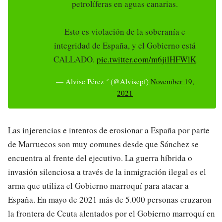
petrolíferas en aguas canarias.
Esto es violación de la soberanía e
integridad de España, y el Gobierno está
CALLADO.
pic.twitter.com/m6jilHFWlK
— Alvise Pérez  (@Alvisepf)
November 19,
2021
Las injerencias e intentos de erosionar a España por parte
de Marruecos son muy comunes desde que Sánchez se
encuentra al frente del ejecutivo. La guerra híbrida o
invasión silenciosa a través de la inmigración ilegal es el
arma que utiliza el Gobierno marroquí para atacar a
España. En mayo de 2021 más de 5.000 personas cruzaron
la frontera de Ceuta alentados por el Gobierno marroquí en