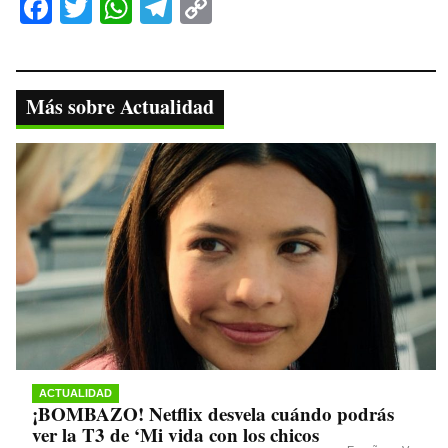
Fa
T
W
Te
C
ce
wi
ha
le
op
bo
tte
ts
gr
y
ok
r
A
a
Li
Más sobre Actualidad
pp
m
nk
ACTUALIDAD
¡BOMBAZO! Netflix desvela cuándo podrás
ver la T3 de ‘Mi vida con los chicos