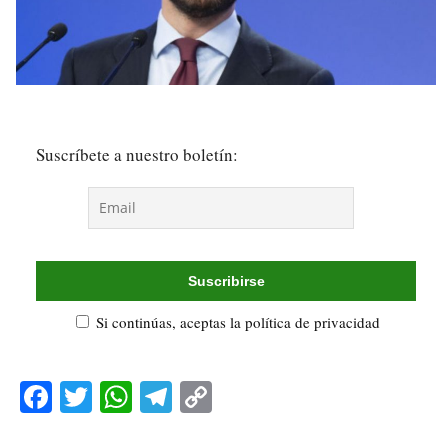
Suscríbete a nuestro boletín:
Si continúas, aceptas la política de privacidad
Fa
T
W
Te
C
ce
wi
ha
le
op