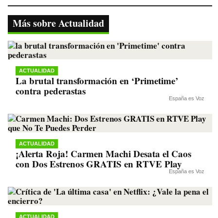
bo
tte
ts
gr
y
ok
r
A
a
Li
Más sobre Actualidad
pp
m
nk
ACTUALIDAD
La brutal transformación en ‘Primetime’
contra pederastas
España es Voz
ACTUALIDAD
¡Alerta Roja! Carmen Machi Desata el Caos
con Dos Estrenos GRATIS en RTVE Play
España es Voz
ACTUALIDAD