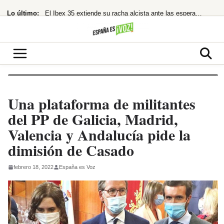
Saltar
Lo último:
El Ibex 35 extiende su racha alcista ante las esperanzas de acuerdo entre EEUU
al
contenido
¡Bomba! EE.UU. tramita la devolución de 121.750 millones por aranceles de Trump
Nokia hunde su beneficio neto en España un 25% en 2025
¡Morgan Freeman, el Rey del Rodeo Oculto! Su Pasión Ecuestre Te Dejará
Temen imputación por financiación ilegal tras la condena a Ábalos
Una plataforma de militantes
del PP de Galicia, Madrid,
Valencia y Andalucía pide la
dimisión de Casado
febrero 18, 2022
España es Voz