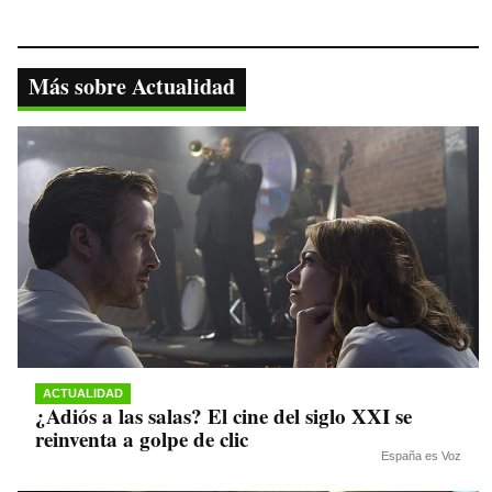
ce
wi
ha
le
op
bo
tte
ts
gr
y
ok
r
A
a
Li
Más sobre Actualidad
pp
m
nk
ACTUALIDAD
¿Adiós a las salas? El cine del siglo XXI se
reinventa a golpe de clic
España es Voz