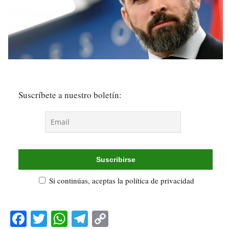
Suscríbete a nuestro boletín:
Si continúas, aceptas la política de privacidad
Fa
T
W
Te
C