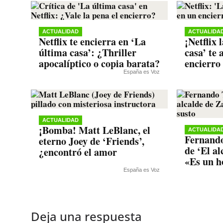
ACTUALIDAD
ACTUALIDA
Netflix te encierra en ‘La
¡Netflix 
última casa’: ¿Thriller
casa’ te 
apocalíptico o copia barata?
encierro 
España es Voz
ACTUALIDAD
¡Bomba! Matt LeBlanc, el
ACTUALIDA
Fernando
eterno Joey de ‘Friends’,
de ‘El a
¿encontró el amor
«Es un h
España es Voz
Deja una respuesta