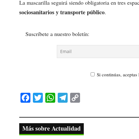
La mascarilla seguirá siendo obligatoria en tres espa
sociosanitarios y transporte público
.
Suscríbete a nuestro boletín:
Si continúas, aceptas 
Fa
T
W
Te
C
ce
wi
ha
le
op
bo
tte
ts
gr
y
ok
r
A
a
Li
Más sobre Actualidad
pp
m
nk