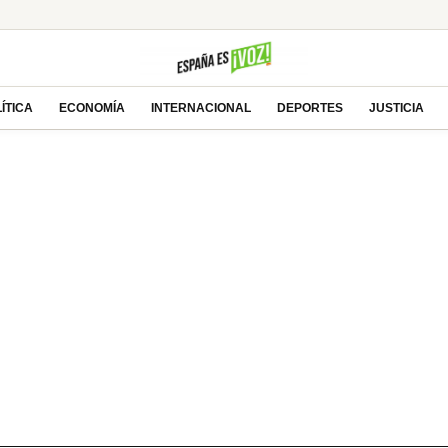
 a Todd Blanche, abogado de Trump, como Fiscal
ra en el éxito deportivo: la estrategia
a casa’: ¿Thriller apocalíptico o copia barata?
ÍTICA
ECONOMÍA
INTERNACIONAL
DEPORTES
JUSTICIA
 impulsan el futuro de Tesla y SpaceX