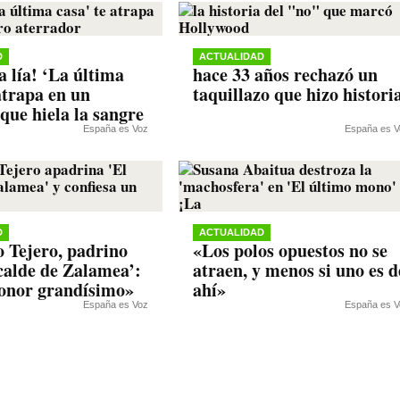
D
ACTUALIDAD
la lía! ‘La última
hace 33 años rechazó un
atrapa en un
taquillazo que hizo histori
que hiela la sangre
España es Voz
España es V
D
ACTUALIDAD
 Tejero, padrino
«Los polos opuestos no se
lcalde de Zalamea’:
atraen, y menos si uno es d
onor grandísimo»
ahí»
España es Voz
España es V