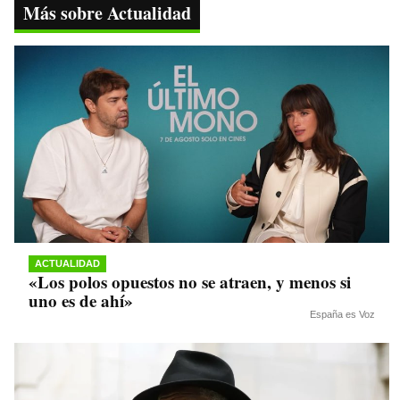
ok
r
A
a
Li
Más sobre Actualidad
pp
m
nk
ACTUALIDAD
«Los polos opuestos no se atraen, y menos si
uno es de ahí»
España es Voz