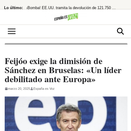
Saltar
Lo último:
¡Bomba! EE.UU. tramita la devolución de 121.750 millones por aranceles de Trump
al
contenido
«Los polos opuestos no se atraen, y menos si uno es de ahí»
¡Adiós Petro! De la Espriella planta a la izquierda y se prepara para gobernar
¡Cuidado! Mirar el eclipse solar sin gafas homologadas te puede dejar ciego
¡Acusa una trama digital y deja un legado en llamas!
Feijóo exige la dimisión de
Sánchez en Bruselas: «Un líder
debilitado ante Europa»
marzo 20, 2025
España es Voz