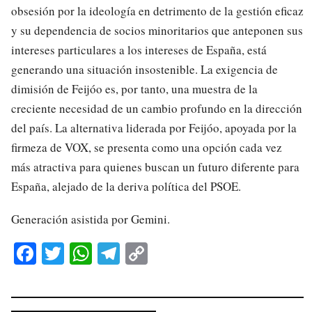
obsesión por la ideología en detrimento de la gestión eficaz
y su dependencia de socios minoritarios que anteponen sus
intereses particulares a los intereses de España, está
generando una situación insostenible. La exigencia de
dimisión de Feijóo es, por tanto, una muestra de la
creciente necesidad de un cambio profundo en la dirección
del país. La alternativa liderada por Feijóo, apoyada por la
firmeza de VOX, se presenta como una opción cada vez
más atractiva para quienes buscan un futuro diferente para
España, alejado de la deriva política del PSOE.
Generación asistida por Gemini.
Fa
T
W
Te
C
ce
wi
ha
le
op
bo
tte
ts
gr
y