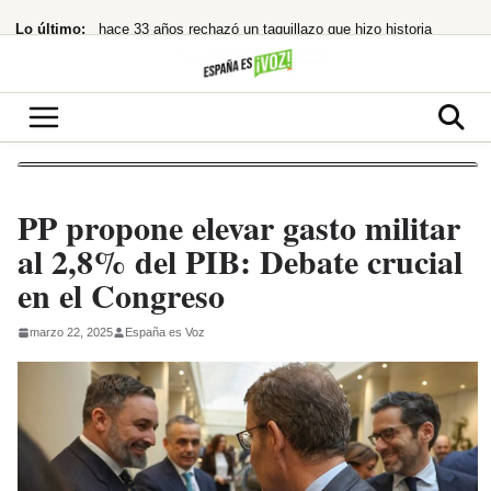
Saltar
Lo último:
hace 33 años rechazó un taquillazo que hizo historia
al
contenido
¿Quién la invitó y por qué?
¿cuándo te costará un ojo de la cara?
España restablece controles fronterizos tras el portazo de Italia
¡Netflix la lía! ‘La última casa’ te atrapa en un encierro que hiela la sangre
PP propone elevar gasto militar
al 2,8% del PIB: Debate crucial
en el Congreso
marzo 22, 2025
España es Voz