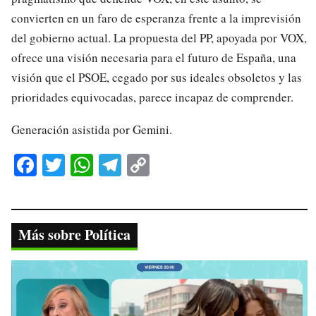
convierten en un faro de esperanza frente a la imprevisión
del gobierno actual. La propuesta del PP, apoyada por VOX,
ofrece una visión necesaria para el futuro de España, una
visión que el PSOE, cegado por sus ideales obsoletos y las
prioridades equivocadas, parece incapaz de comprender.
Generación asistida por Gemini.
Fa
T
W
Te
C
ce
wi
ha
le
op
bo
tte
ts
gr
y
ok
r
A
a
Li
Más sobre Política
pp
m
nk