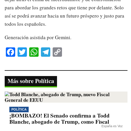
para abordar los grandes retos que tiene por delante. Solo
así se podrá avanzar hacia un futuro próspero y justo para
todos los españoles.
Generación asistida por Gemini.
Fa
T
W
Te
C
ce
wi
ha
le
op
bo
tte
ts
gr
y
ok
r
A
a
Li
Más sobre Política
pp
m
nk
POLÍTICA
¡BOMBAZO! El Senado confirma a Todd
Blanche, abogado de Trump, como Fiscal
España es Voz