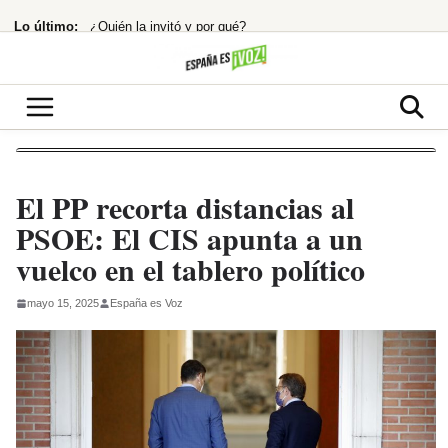
Saltar
Lo último:
¿Quién la invitó y por qué?
al
contenido
¡BOMBAZO! El Senado confirma a Todd Blanche, abogado de Trump, como Fiscal
Ayuso ignora a Puente y se centra en el éxito deportivo: la estrategia
Netflix te encierra en ‘La última casa’: ¿Thriller apocalíptico o copia barata?
16.800 millones para chips que impulsan el futuro de Tesla y SpaceX
El PP recorta distancias al
PSOE: El CIS apunta a un
vuelco en el tablero político
mayo 15, 2025
España es Voz