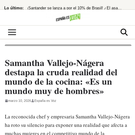
Saltar
Lo último:
¡Santander se lanza a por el 10% de Brasil! ¿El asalto a los 13€ es inminente?
al
contenido
Nokia hunde su beneficio neto en España un 25% en 2025
¡Morgan Freeman, el Rey del Rodeo Oculto! Su Pasión Ecuestre Te Dejará
Temen imputación por financiación ilegal tras la condena a Ábalos
El Ibex 35 extiende su racha alcista ante las esperanzas de acuerdo entre EEUU
Samantha Vallejo-Nágera
destapa la cruda realidad del
mundo de la cocina: «Es un
mundo muy de hombres»
marzo 10, 2026
España es Voz
La reconocida chef y empresaria Samantha Vallejo-Nágera
ha roto su silencio para exponer una realidad que afecta a
muchas mujeres en el competitivo mundo de la