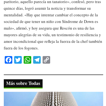
paritorio, aquello parecía un tanatorio», confesó, pero tras
quince días, logró asumir la noticia y transformar su
mentalidad. «Hay que intentar cambiar el concepto de la
sociedad de que tener un niño con Síndrome de Down es
malo», afirmó, y hoy asegura que Roscón es una de las
mayores alegrías de su vida, un testimonio de resiliencia y
amor incondicional que refleja la fuerza de la chef también
fuera de los fogones.
Fa
T
W
Te
C
ce
wi
ha
le
op
bo
tte
ts
gr
y
ok
r
A
a
Li
Más sobre Todas
pp
m
nk