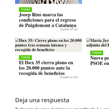
TODAS
Josep Rius marca las
condiciones para el regreso
de Puigdemont a Catalunya
España es Voz
TODAS
Nueva po
TODAS
El Ibex 35 cierra plano en
PSOE en
los 20.000 puntos ante la
recogida de beneficios
España es Voz
Deja una respuesta
Tu dirección de correo electrónico no será publicada.
Los cam