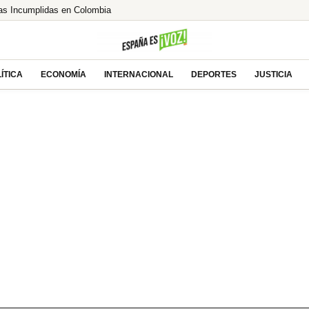
as Incumplidas en Colombia
lcista ante las esperanzas de acuerdo entre EEUU
% de Brasil! ¿El asalto a los 13€ es inminente?
e tras la millonaria compra
ÍTICA
ECONOMÍA
INTERNACIONAL
DEPORTES
JUSTICIA
uecos saca a Akhannouch de sus vacaciones de lujo