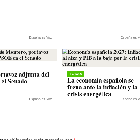
España es Voz
España es V
rtavoz adjunta del
TODAS
La economía española se
 el Senado
frena ante la inflación y la
crisis energética
España es Voz
España es V
pos obligatorios están marcados con
*