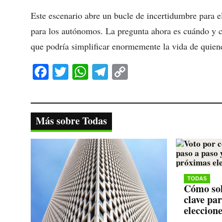
Este escenario abre un bucle de incertidumbre para 
para los autónomos. La pregunta ahora es cuándo y c
que podría simplificar enormemente la vida de quiene
Fa
T
W
Te
C
ce
wi
ha
le
op
bo
tte
ts
gr
y
ok
r
A
a
Li
Más sobre Todas
pp
m
nk
TODAS
Cómo sol
clave pa
eleccion