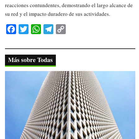
reacciones contundentes, demostrando el largo alcance de
su red y el impacto duradero de sus actividades.
Fa
T
W
Te
C
ce
wi
ha
le
op
bo
tte
ts
gr
y
ok
r
A
a
Li
Más sobre Todas
pp
m
nk