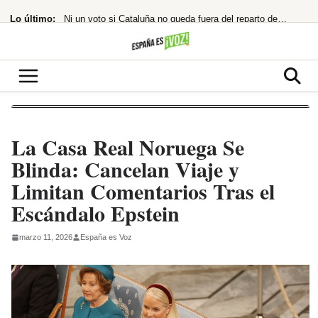
Saltar
Lo último:
Ni un voto si Cataluña no queda fuera del reparto de menores de Ceuta
al
contenido
¡BOMBAZO! Netflix desvela cuándo podrás ver la T3 de ‘Mi vida con los chicos
El Banco de España se prepara para adoptar la IA ante la desconfianza
El PP urge a habilitar el Senado en agosto para debatir la crisis de Ceuta
¿El principio del fin para la izquierda?
La Casa Real Noruega Se
Blinda: Cancelan Viaje y
Limitan Comentarios Tras el
Escándalo Epstein
marzo 11, 2026
España es Voz