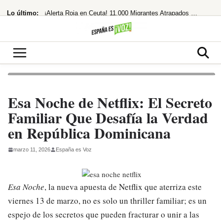
Saltar
Lo último:
¡Alerta Roja en Ceuta! 11.000 Migrantes Atrapados y Tensión Máxima con Marruecos
al
contenido
Robótico y repetitivo», pero elogia a Bolaños y Rufián
Mattel lanza la Barbie de Whitney Houston tras 20 años de negociaciones
¡Bomba en Europa! Meloni y Frederiksen se unen contra Sánchez por la inmigración
¡Deco se sale! El director deportivo del Barça revoluciona el mercado a golpe
Esa Noche de Netflix: El Secreto
Familiar Que Desafía la Verdad
en República Dominicana
marzo 11, 2026
España es Voz
Esa Noche
, la nueva apuesta de Netflix que aterriza este
viernes 13 de marzo, no es solo un thriller familiar; es un
espejo de los secretos que pueden fracturar o unir a las