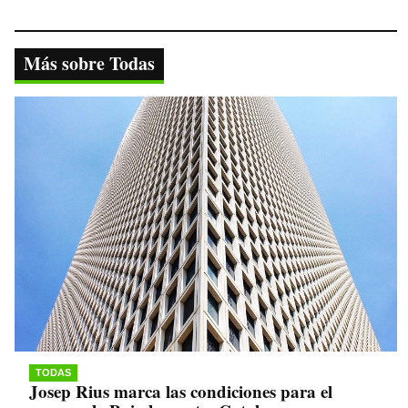
ce
wi
ha
le
op
bo
tte
ts
gr
y
ok
r
A
a
Li
Más sobre Todas
pp
m
nk
TODAS
Josep Rius marca las condiciones para el