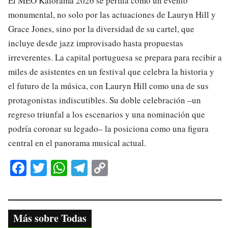
El MEO Kalorama 2026 se perfila como un evento
monumental, no solo por las actuaciones de Lauryn Hill y
Grace Jones, sino por la diversidad de su cartel, que
incluye desde jazz improvisado hasta propuestas
irreverentes. La capital portuguesa se prepara para recibir a
miles de asistentes en un festival que celebra la historia y
el futuro de la música, con Lauryn Hill como una de sus
protagonistas indiscutibles. Su doble celebración –un
regreso triunfal a los escenarios y una nominación que
podría coronar su legado– la posiciona como una figura
central en el panorama musical actual.
Fa
T
W
Te
C
ce
wi
ha
le
op
bo
tte
ts
gr
y
ok
r
A
a
Li
Más sobre Todas