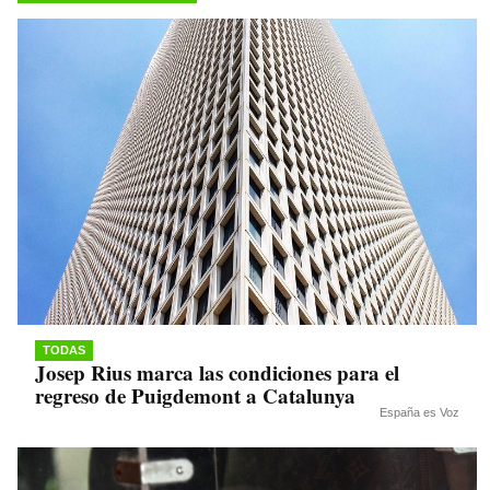
pp
m
nk
TODAS
Josep Rius marca las condiciones para el
regreso de Puigdemont a Catalunya
España es Voz