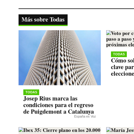
bo
tte
ts
gr
y
ok
r
A
a
Li
Más sobre Todas
pp
m
nk
TODAS
Cómo sol
clave pa
eleccion
TODAS
Josep Rius marca las
condiciones para el regreso
de Puigdemont a Catalunya
España es Voz