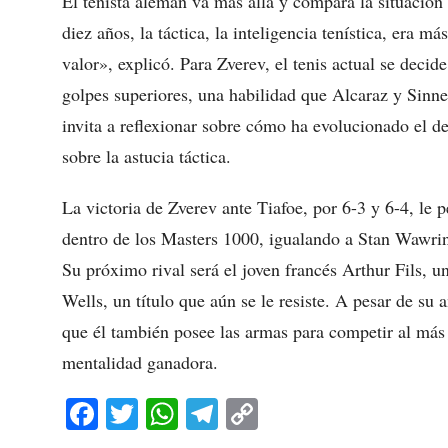
El tenista alemán va más allá y compara la situación
diez años, la táctica, la inteligencia tenística, era 
valor», explicó. Para Zverev, el tenis actual se deci
golpes superiores, una habilidad que Alcaraz y Sinne
invita a reflexionar sobre cómo ha evolucionado el de
sobre la astucia táctica.
La victoria de Zverev ante Tiafoe, por 6-3 y 6-4, le 
dentro de los Masters 1000, igualando a Stan Wawrink
Su próximo rival será el joven francés Arthur Fils, 
Wells, un título que aún se le resiste. A pesar de su
que él también posee las armas para competir al más 
mentalidad ganadora.
Fa
T
W
Te
C
ce
wi
ha
le
op