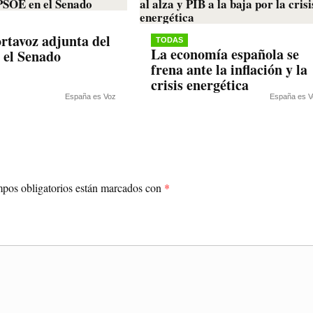
rtavoz adjunta del
TODAS
La economía española se
 el Senado
frena ante la inflación y la
crisis energética
España es Voz
España es V
pos obligatorios están marcados con
*