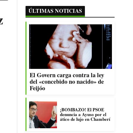
ÚLTIMAS NOTICIAS
z
El Govern carga contra la ley
del «concebido no nacido» de
Feijóo
¡BOMBAZO! El PSOE
denuncia a Ayuso por el
ático de lujo en Chamberí