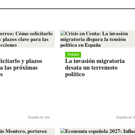
TODAS
icitarlo y plazos
La invasión migratoria
ra las próximas
desata un terremoto
es
político
España es Voz
España es V