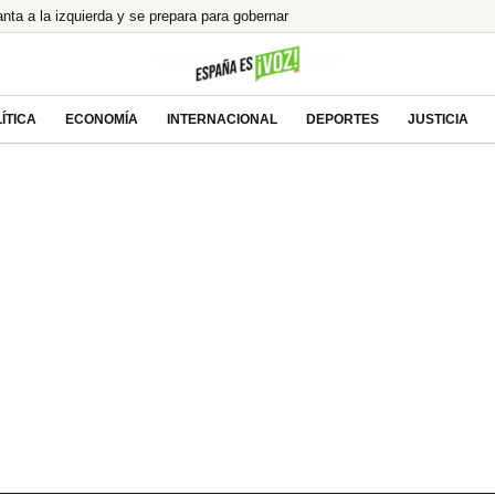
anta a la izquierda y se prepara para gobernar
del «concebido no nacido» de Feijóo
 Ayuso por el ático de lujo en Chamberí
e el eclipse total en directo
ÍTICA
ECONOMÍA
INTERNACIONAL
DEPORTES
JUSTICIA
aen, y menos si uno es de ahí»