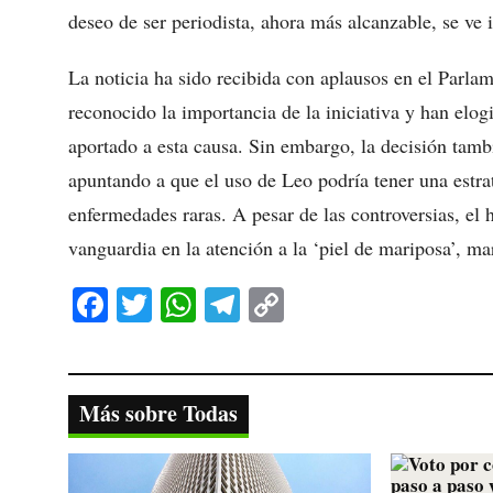
deseo de ser periodista, ahora más alcanzable, se ve
La noticia ha sido recibida con aplausos en el Parla
reconocido la importancia de la iniciativa y han elog
aportado a esta causa. Sin embargo, la decisión tamb
apuntando a que el uso de Leo podría tener una estrat
enfermedades raras. A pesar de las controversias, el 
vanguardia en la atención a la ‘piel de mariposa’, m
Fa
T
W
Te
C
ce
wi
ha
le
op
bo
tte
ts
gr
y
ok
r
A
a
Li
Más sobre Todas
pp
m
nk