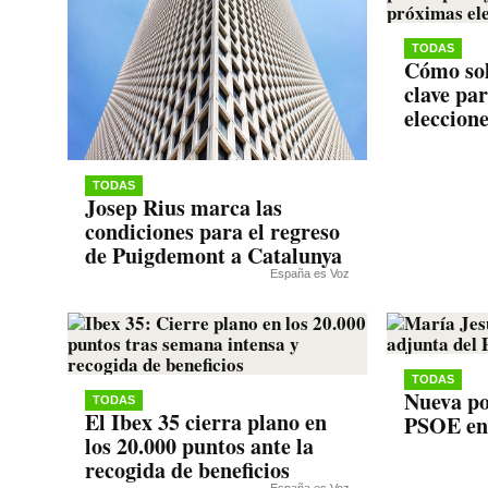
TODAS
Cómo sol
clave pa
eleccion
TODAS
Josep Rius marca las
condiciones para el regreso
de Puigdemont a Catalunya
España es Voz
TODAS
Nueva po
TODAS
El Ibex 35 cierra plano en
PSOE en
los 20.000 puntos ante la
recogida de beneficios