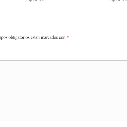
España es Voz
España es V
pos obligatorios están marcados con
*