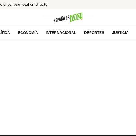
e el eclipse total en directo
l alcalde de Zalamea’: «Es un honor grandísimo»
la mayor caída de ingresos para los españoles
del «concebido no nacido» de Feijóo
ÍTICA
ECONOMÍA
INTERNACIONAL
DEPORTES
JUSTICIA
 Ayuso por el ático de lujo en Chamberí