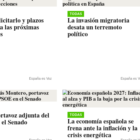
TODAS
icitarlo y plazos
La invasión migratoria
ra las próximas
desata un terremoto
es
político
España es Voz
España es V
rtavoz adjunta del
TODAS
La economía española se
 el Senado
frena ante la inflación y la
crisis energética