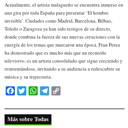
Actualmente, el artista malagueño se encuentra inmerso en
una gira por toda España para presentar ‘El hombre
invisible’. Ciudades como Madrid, Barcelona, Bilbao,
Toledo o Zaragoza ya han sido testigos de su directo,
donde combina la fuerza de sus nuevas creaciones con la
energía de los temas que marcaron una época. Fran Perea
ha demostrado que es mucho más que un recuerdo
televisivo; es un artista consolidado que sigue creciendo y
reinventándose, invitando a su audiencia a redescubrir su
música y su trayectoria.
Fa
T
W
Te
C
ce
wi
ha
le
op
bo
tte
ts
gr
y
ok
r
A
a
Li
Más sobre Todas
pp
m
nk