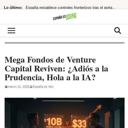
Saltar
Lo último:
España restablece controles fronterizos tras el portazo de Italia
al
contenido
Netflix te encierra en ‘La última casa’: ¿Thriller apocalíptico o copia barata?
16.800 millones para chips que impulsan el futuro de Tesla y SpaceX
¿Quién la invitó y por qué?
¿cuándo te costará un ojo de la cara?
Mega Fondos de Venture
Capital Reviven: ¿Adiós a la
Prudencia, Hola a la IA?
marzo 12, 2026
España es Voz