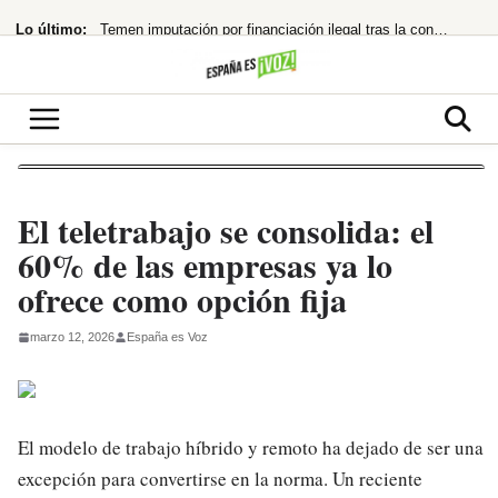
Saltar
Lo último:
Temen imputación por financiación ilegal tras la condena a Ábalos
al
contenido
¡Acusa una trama digital y deja un legado en llamas!
¡Bomba! EE.UU. tramita la devolución de 121.750 millones por aranceles de Trump
Nokia hunde su beneficio neto en España un 25% en 2025
¡Morgan Freeman, el Rey del Rodeo Oculto! Su Pasión Ecuestre Te Dejará
El teletrabajo se consolida: el
60% de las empresas ya lo
ofrece como opción fija
marzo 12, 2026
España es Voz
El modelo de trabajo híbrido y remoto ha dejado de ser una
excepción para convertirse en la norma. Un reciente