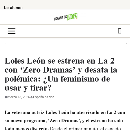
Saltar
Lo último:
al
contenido
Loles León se estrena en La 2
con ‘Zero Dramas’ y desata la
polémica: ¿Un feminismo de
usar y tirar?
marzo 13, 2026
España es Voz
La veterana actriz Loles León ha aterrizado en La 2 con
su nuevo programa, ‘Zero Dramas’, y el estreno ha sido
todo menos discreto.
Desde el primer minuto, el espacio