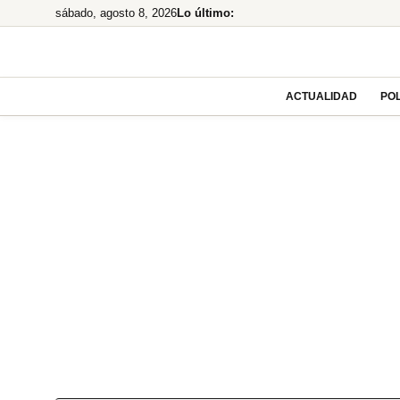
Saltar
sábado, agosto 8, 2026
Lo último:
al
contenido
ACTUALIDAD
POL