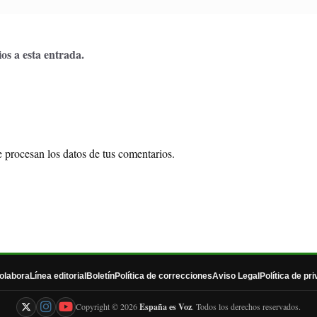
os a esta entrada.
procesan los datos de tus comentarios.
olabora
Línea editorial
Boletín
Política de correcciones
Aviso Legal
Política de pr
Copyright © 2026
España es Voz
. Todos los derechos reservados.