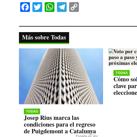
Fa
T
W
Te
C
ce
wi
ha
le
op
bo
tte
ts
gr
y
ok
r
A
a
Li
Más sobre Todas
pp
m
nk
TODAS
Cómo sol
clave pa
eleccion
TODAS
Josep Rius marca las
condiciones para el regreso
de Puigdemont a Catalunya
España es Voz