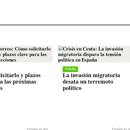
TODAS
icitarlo y plazos
La invasión migratoria
ra las próximas
desata un terremoto
es
político
España es Voz
España es V