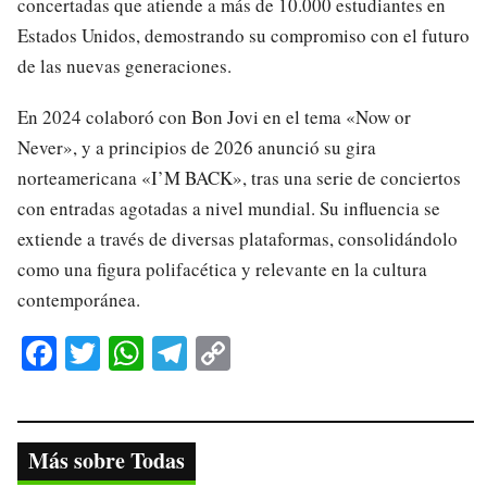
concertadas que atiende a más de 10.000 estudiantes en
Estados Unidos, demostrando su compromiso con el futuro
de las nuevas generaciones.
En 2024 colaboró con Bon Jovi en el tema «Now or
Never», y a principios de 2026 anunció su gira
norteamericana «I’M BACK», tras una serie de conciertos
con entradas agotadas a nivel mundial. Su influencia se
extiende a través de diversas plataformas, consolidándolo
como una figura polifacética y relevante en la cultura
contemporánea.
Fa
T
W
Te
C
ce
wi
ha
le
op
bo
tte
ts
gr
y
ok
r
A
a
Li
Más sobre Todas