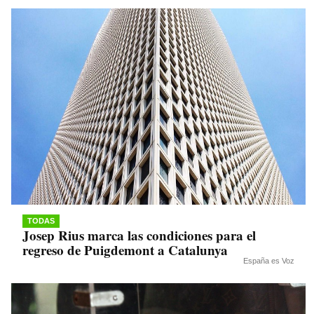
pp
m
nk
TODAS
Josep Rius marca las condiciones para el
regreso de Puigdemont a Catalunya
España es Voz