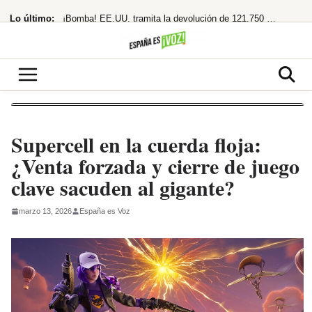
Saltar
Lo último:
¡Bomba! EE.UU. tramita la devolución de 121.750 millones por aranceles de Trump
al
contenido
«Los polos opuestos no se atraen, y menos si uno es de ahí»
¡Adiós Petro! De la Espriella planta a la izquierda y se prepara para gobernar
¡Cuidado! Mirar el eclipse solar sin gafas homologadas te puede dejar ciego
¡Acusa una trama digital y deja un legado en llamas!
Supercell en la cuerda floja:
¿Venta forzada y cierre de juego
clave sacuden al gigante?
marzo 13, 2026
España es Voz