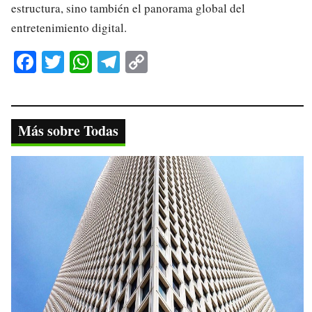
estructura, sino también el panorama global del
entretenimiento digital.
Fa
T
W
Te
C
ce
wi
ha
le
op
bo
tte
ts
gr
y
ok
r
A
a
Li
Más sobre Todas
pp
m
nk