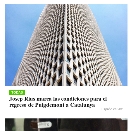
pp
m
nk
TODAS
Josep Rius marca las condiciones para el
regreso de Puigdemont a Catalunya
España es Voz