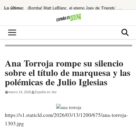
Saltar
Lo último:
¡Bomba! Matt LeBlanc, el eterno Joey de ‘Friends’, ¿encontró el amor
al
contenido
¡Netflix la lía! ‘La última casa’ te atrapa en un encierro que hiela la sangre
hace 33 años rechazó un taquillazo que hizo historia
España quiere trabajar con el nuevo Gobierno de Colombia
Tres altos cargos de la Comunidad viajaron a México con Ayuso y gastaron 15.000
Ana Torroja rompe su silencio
sobre el título de marquesa y las
polémicas de Julio Iglesias
marzo 14, 2026
España es Voz
https://s1.staticld.com/2026/03/13/1200/675/ana-torroja-
1303.jpg