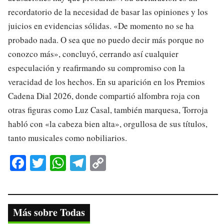
recordatorio de la necesidad de basar las opiniones y los
juicios en evidencias sólidas. «De momento no se ha
probado nada. O sea que no puedo decir más porque no
conozco más», concluyó, cerrando así cualquier
especulación y reafirmando su compromiso con la
veracidad de los hechos. En su aparición en los Premios
Cadena Dial 2026, donde compartió alfombra roja con
otras figuras como Luz Casal, también marquesa, Torroja
habló con «la cabeza bien alta», orgullosa de sus títulos,
tanto musicales como nobiliarios.
Fa
T
W
Te
C
ce
wi
ha
le
op
bo
tte
ts
gr
y
ok
r
A
a
Li
Más sobre Todas