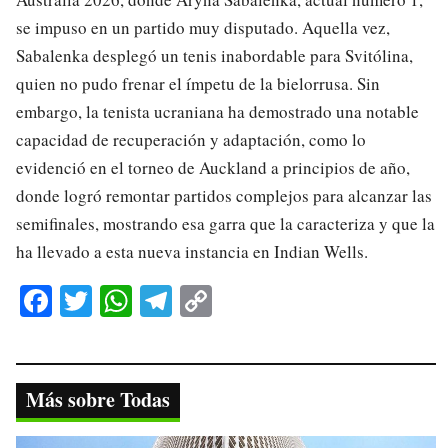
se impuso en un partido muy disputado. Aquella vez,
Sabalenka desplegó un tenis inabordable para Svitólina,
quien no pudo frenar el ímpetu de la bielorrusa. Sin
embargo, la tenista ucraniana ha demostrado una notable
capacidad de recuperación y adaptación, como lo
evidenció en el torneo de Auckland a principios de año,
donde logró remontar partidos complejos para alcanzar las
semifinales, mostrando esa garra que la caracteriza y que la
ha llevado a esta nueva instancia en Indian Wells.
Fa
T
W
Te
C
ce
wi
ha
le
op
bo
tte
ts
gr
y
ok
r
A
a
Li
Más sobre Todas
pp
m
nk