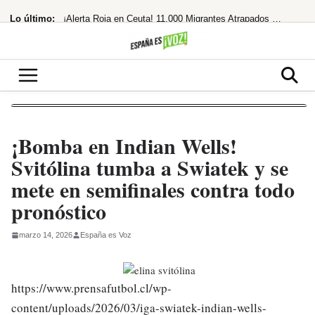
Saltar
Lo último:
¡Alerta Roja en Ceuta! 11.000 Migrantes Atrapados y Tensión Máxima con Marruecos
al
contenido
Robótico y repetitivo», pero elogia a Bolaños y Rufián
Mattel lanza la Barbie de Whitney Houston tras 20 años de negociaciones
¡Bomba en Europa! Meloni y Frederiksen se unen contra Sánchez por la inmigración
¡Deco se sale! El director deportivo del Barça revoluciona el mercado a golpe
¡Bomba en Indian Wells!
Svitólina tumba a Swiatek y se
mete en semifinales contra todo
pronóstico
marzo 14, 2026
España es Voz
https://www.prensafutbol.cl/wp-
content/uploads/2026/03/iga-swiatek-indian-wells-