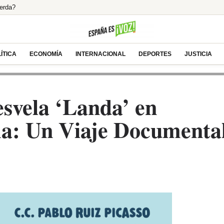
ierda?
europeo! España lidera las alzas mientras otros
do podrás ver la T3 de ‘Mi vida con los chicos
ara adoptar la IA ante la desconfianza
ÍTICA
ECONOMÍA
INTERNACIONAL
DEPORTES
JUSTICIA
 en agosto para debatir la crisis de Ceuta
svela ‘Landa’ en
a: Un Viaje Documenta