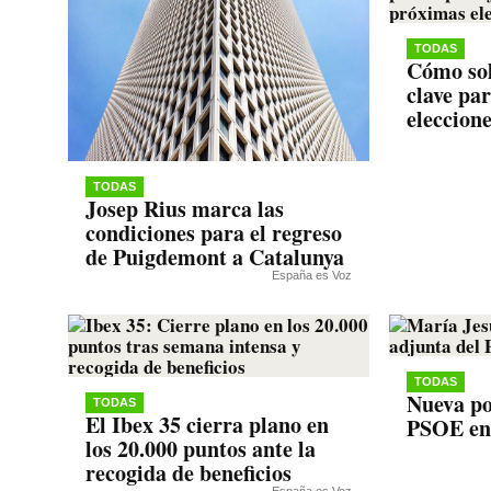
TODAS
Cómo sol
clave pa
eleccion
TODAS
Josep Rius marca las
condiciones para el regreso
de Puigdemont a Catalunya
España es Voz
TODAS
Nueva po
TODAS
El Ibex 35 cierra plano en
PSOE en
los 20.000 puntos ante la
recogida de beneficios