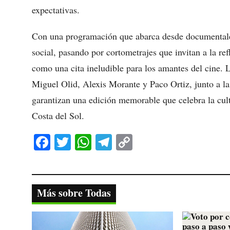
expectativas.
Con una programación que abarca desde documentales
social, pasando por cortometrajes que invitan a la r
como una cita ineludible para los amantes del cine. 
Miguel Olid, Alexis Morante y Paco Ortiz, junto a la 
garantizan una edición memorable que celebra la cultu
Costa del Sol.
Fa
T
W
Te
C
ce
wi
ha
le
op
bo
tte
ts
gr
y
ok
r
A
a
Li
Más sobre Todas
pp
m
nk