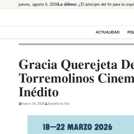
Saltar
jueves, agosto 6, 2026
Lo último:
¿El principio del fin para la izqu
al
¡El Ibex 35 se come el mercado 
contenido
¡BOMBAZO! Netflix desvela cuán
El Banco de España se prepara p
ACTUALIDAD
POL
El PP urge a habilitar el Senado
Gracia Querejeta De
Torremolinos Cinem
Inédito
marzo 14, 2026
España es Voz