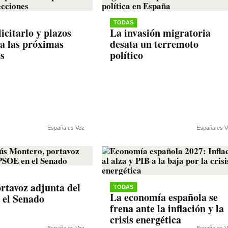
TODAS
icitarlo y plazos
La invasión migratoria
ra las próximas
desata un terremoto
es
político
España es Voz
España es V
rtavoz adjunta del
TODAS
La economía española se
 el Senado
frena ante la inflación y la
crisis energética