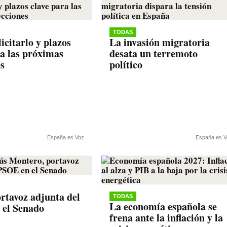
TODAS
icitarlo y plazos
La invasión migratoria
ra las próximas
desata un terremoto
es
político
España es Voz
España es V
rtavoz adjunta del
TODAS
La economía española se
 el Senado
frena ante la inflación y la