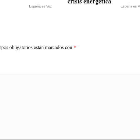
crisis energética
España es Voz
España es V
pos obligatorios están marcados con
*