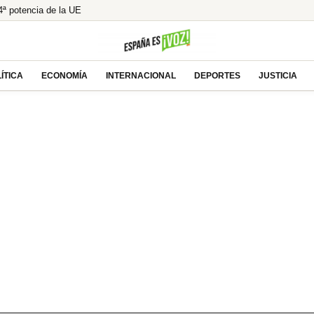
ª potencia de la UE
MC y defiende su competitividad
r un descuido mortal
El modelo holandés de pensiones, ¿la única salida?
ÍTICA
ECONOMÍA
INTERNACIONAL
DEPORTES
JUSTICIA
 de Robles y Marlaska en el Senado por la crisis