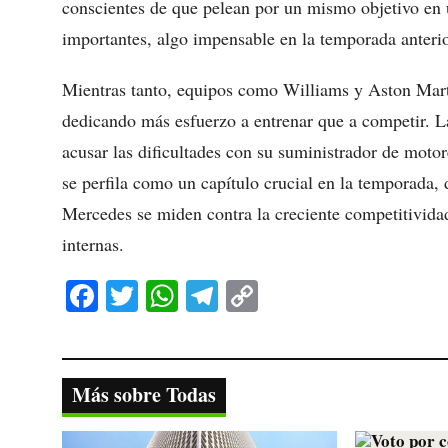
conscientes de que pelean por un mismo objetivo en 
importantes, algo impensable en la temporada anterio
Mientras tanto, equipos como Williams y Aston Mart
dedicando más esfuerzo a entrenar que a competir. 
acusar las dificultades con su suministrador de motor
se perfila como un capítulo crucial en la temporada, 
Mercedes se miden contra la creciente competitividad
internas.
Fa
T
W
Te
C
ce
wi
ha
le
op
bo
tte
ts
gr
y
ok
r
A
a
Li
Más sobre Todas
pp
m
nk