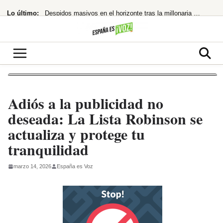
Saltar
Lo último:
Despidos masivos en el horizonte tras la millonaria compra
al
contenido
¡Bochorno real! El Rey de Marruecos saca a Akhannouch de sus vacaciones de lujo
Temen imputación por financiación ilegal tras la condena a Ábalos
El Ibex 35 extiende su racha alcista ante las esperanzas de acuerdo entre EEUU
¡Santander se lanza a por el 10% de Brasil! ¿El asalto a los 13€ es inminente?
Adiós a la publicidad no
deseada: La Lista Robinson se
actualiza y protege tu
tranquilidad
marzo 14, 2026
España es Voz