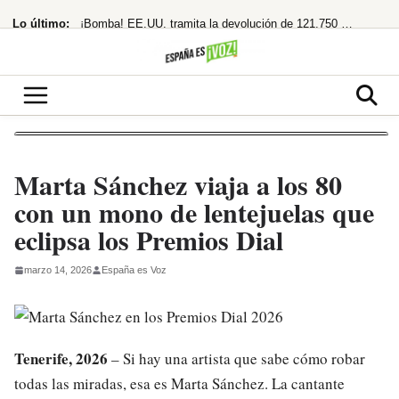
Saltar
Lo último:
¡Bomba! EE.UU. tramita la devolución de 121.750 millones por aranceles de Trump
al
contenido
«Los polos opuestos no se atraen, y menos si uno es de ahí»
¡Adiós Petro! De la Espriella planta a la izquierda y se prepara para gobernar
¡Cuidado! Mirar el eclipse solar sin gafas homologadas te puede dejar ciego
¡Acusa una trama digital y deja un legado en llamas!
Marta Sánchez viaja a los 80
con un mono de lentejuelas que
eclipsa los Premios Dial
marzo 14, 2026
España es Voz
Tenerife, 2026
– Si hay una artista que sabe cómo robar
todas las miradas, esa es Marta Sánchez. La cantante