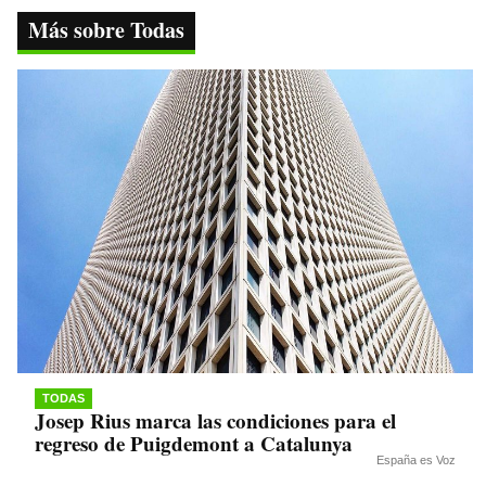
ok
r
A
a
Li
Más sobre Todas
pp
m
nk
TODAS
Josep Rius marca las condiciones para el
regreso de Puigdemont a Catalunya
España es Voz