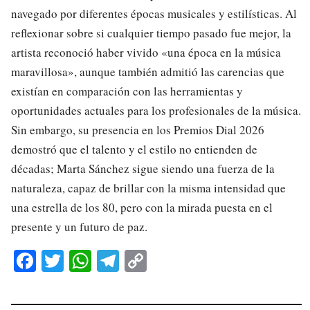
navegado por diferentes épocas musicales y estilísticas. Al
reflexionar sobre si cualquier tiempo pasado fue mejor, la
artista reconoció haber vivido «una época en la música
maravillosa», aunque también admitió las carencias que
existían en comparación con las herramientas y
oportunidades actuales para los profesionales de la música.
Sin embargo, su presencia en los Premios Dial 2026
demostró que el talento y el estilo no entienden de
décadas; Marta Sánchez sigue siendo una fuerza de la
naturaleza, capaz de brillar con la misma intensidad que
una estrella de los 80, pero con la mirada puesta en el
presente y un futuro de paz.
Fa
T
W
Te
C
ce
wi
ha
le
op
bo
tte
ts
gr
y