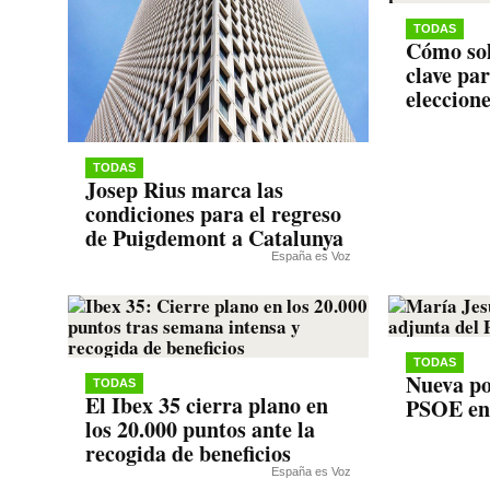
TODAS
Cómo sol
clave pa
eleccion
TODAS
Josep Rius marca las
condiciones para el regreso
de Puigdemont a Catalunya
España es Voz
TODAS
Nueva po
TODAS
El Ibex 35 cierra plano en
PSOE en
los 20.000 puntos ante la
recogida de beneficios
España es Voz