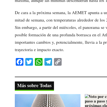
máxima, aunque las mínimas descenderán hasta los 11
De cara a la próxima semana, la AEMET apunta a una
mitad de semana, con temperaturas alrededor de los 20
Sin embargo, a partir del miércoles, el panorama se 
posible formación de una profunda borrasca en el Atl
importantes cambios y, potencialmente, lluvia a la p
trayectoria e impacto exacto.
Fa
T
W
Te
C
ce
wi
ha
le
op
bo
tte
ts
gr
y
ok
r
A
a
Li
Más sobre Todas
pp
m
nk