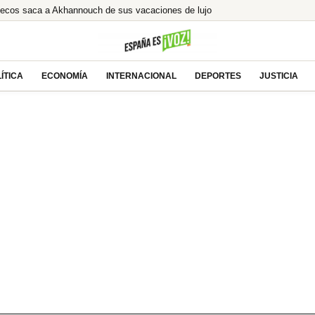
uecos saca a Akhannouch de sus vacaciones de lujo
ón ilegal tras la condena a Ábalos
lcista ante las esperanzas de acuerdo entre EEUU
% de Brasil! ¿El asalto a los 13€ es inminente?
ÍTICA
ECONOMÍA
INTERNACIONAL
DEPORTES
JUSTICIA
e tras la millonaria compra