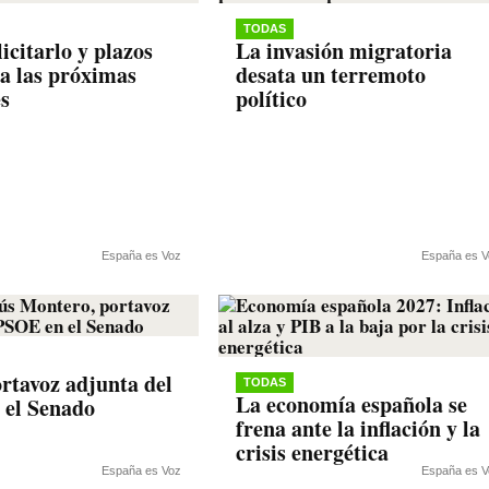
TODAS
icitarlo y plazos
La invasión migratoria
ra las próximas
desata un terremoto
es
político
España es Voz
España es V
rtavoz adjunta del
TODAS
La economía española se
 el Senado
frena ante la inflación y la
crisis energética
España es Voz
España es V