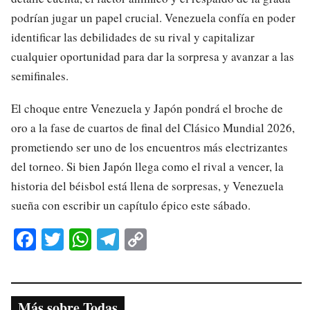
podrían jugar un papel crucial. Venezuela confía en poder
identificar las debilidades de su rival y capitalizar
cualquier oportunidad para dar la sorpresa y avanzar a las
semifinales.
El choque entre Venezuela y Japón pondrá el broche de
oro a la fase de cuartos de final del Clásico Mundial 2026,
prometiendo ser uno de los encuentros más electrizantes
del torneo. Si bien Japón llega como el rival a vencer, la
historia del béisbol está llena de sorpresas, y Venezuela
sueña con escribir un capítulo épico este sábado.
Fa
T
W
Te
C
ce
wi
ha
le
op
bo
tte
ts
gr
y
ok
r
A
a
Li
Más sobre Todas