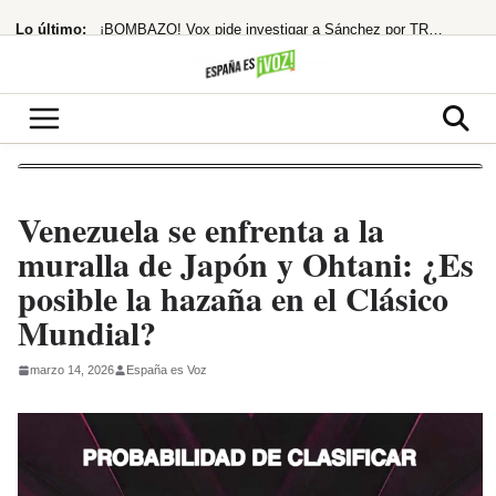
Saltar
Lo último:
¡BOMBAZO! Vox pide investigar a Sánchez por TRAICIÓN y ALTA TRAICIÓN a España
al
contenido
¡España al borde del abismo! El modelo holandés de pensiones, ¿la única salida?
El PP fuerza la comparecencia de Robles y Marlaska en el Senado por la crisis
¡Bomba económica! España, 4ª potencia de la UE
La brutal transformación en ‘Primetime’ contra pederastas
Venezuela se enfrenta a la
muralla de Japón y Ohtani: ¿Es
posible la hazaña en el Clásico
Mundial?
marzo 14, 2026
España es Voz