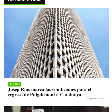
pp
m
nk
TODAS
Josep Rius marca las condiciones para el
regreso de Puigdemont a Catalunya
España es Voz