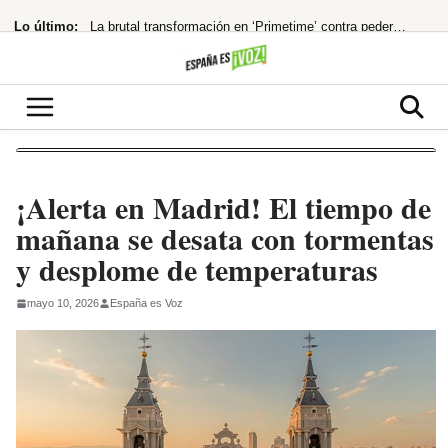
Saltar
Lo último:
La brutal transformación en ‘Primetime’ contra pederastas
al
contenido
168 muertos en Hong Kong por un descuido mortal
¡España al borde del abismo! El modelo holandés de pensiones, ¿la única salida?
El PP fuerza la comparecencia de Robles y Marlaska en el Senado por la crisis
¡Bomba económica! España, 4ª potencia de la UE
¡Alerta en Madrid! El tiempo de
mañana se desata con tormentas
y desplome de temperaturas
mayo 10, 2026
España es Voz