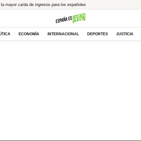
la mayor caída de ingresos para los españoles
 nuevo Gobierno de Colombia
idad viajaron a México con Ayuso y gastaron 15.000
o Joey de ‘Friends’, ¿encontró el amor
ÍTICA
ECONOMÍA
INTERNACIONAL
DEPORTES
JUSTICIA
l alcalde de Zalamea’: «Es un honor grandísimo»