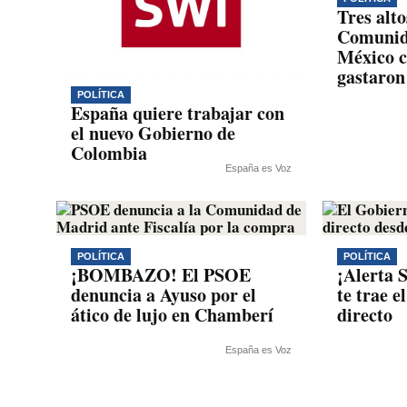
Tres alto
Comunid
México c
gastaron
POLÍTICA
España quiere trabajar con
el nuevo Gobierno de
Colombia
España es Voz
POLÍTICA
POLÍTICA
¡BOMBAZO! El PSOE
¡Alerta 
denuncia a Ayuso por el
te trae e
ático de lujo en Chamberí
directo
España es Voz