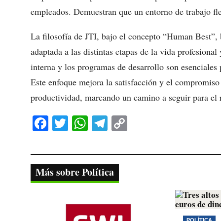
empleados. Demuestran que un entorno de trabajo flexi
La filosofía de JTI, bajo el concepto “Human Best”, 
adaptada a las distintas etapas de la vida profesional
interna y los programas de desarrollo son esenciales
Este enfoque mejora la satisfacción y el compromiso 
productividad, marcando un camino a seguir para el r
Fa
T
W
Te
C
ce
wi
ha
le
op
bo
tte
ts
gr
y
ok
r
A
a
Li
Más sobre Política
pp
m
nk
POLÍTICA