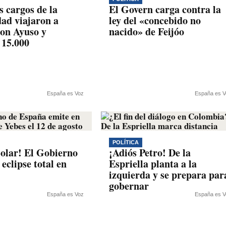
s cargos de la
El Govern carga contra la
ad viajaron a
ley del «concebido no
on Ayuso y
nacido» de Feijóo
 15.000
España es Voz
España es V
POLÍTICA
Solar! El Gobierno
¡Adiós Petro! De la
l eclipse total en
Espriella planta a la
izquierda y se prepara par
gobernar
España es Voz
España es V