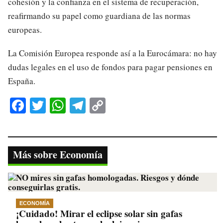
cohesión y la confianza en el sistema de recuperación,
reafirmando su papel como guardiana de las normas
europeas.
La Comisión Europea responde así a la Eurocámara: no hay
dudas legales en el uso de fondos para pagar pensiones en
España.
Fa
T
W
Te
C
ce
wi
ha
le
op
bo
tte
ts
gr
y
ok
r
A
a
Li
Más sobre Economía
pp
m
nk
ECONOMÍA
¡Cuidado! Mirar el eclipse solar sin gafas