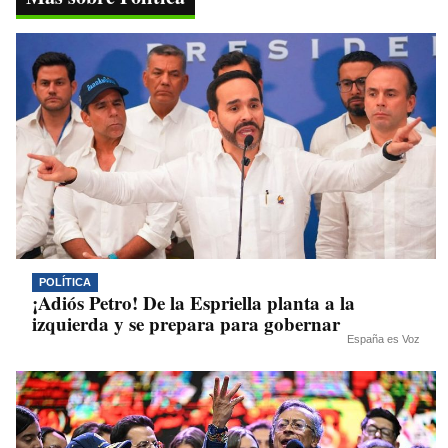
pp
m
nk
POLÍTICA
¡Adiós Petro! De la Espriella planta a la
izquierda y se prepara para gobernar
España es Voz