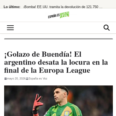
Saltar
Lo último:
¡Bomba! EE.UU. tramita la devolución de 121.750 millones por aranceles de Trump
al
contenido
«Los polos opuestos no se atraen, y menos si uno es de ahí»
¡Adiós Petro! De la Espriella planta a la izquierda y se prepara para gobernar
¡Cuidado! Mirar el eclipse solar sin gafas homologadas te puede dejar ciego
¡Acusa una trama digital y deja un legado en llamas!
¡Golazo de Buendía! El
argentino desata la locura en la
final de la Europa League
mayo 20, 2026
España es Voz