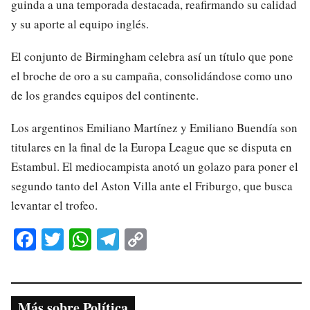
guinda a una temporada destacada, reafirmando su calidad
y su aporte al equipo inglés.
El conjunto de Birmingham celebra así un título que pone
el broche de oro a su campaña, consolidándose como uno
de los grandes equipos del continente.
Los argentinos Emiliano Martínez y Emiliano Buendía son
titulares en la final de la Europa League que se disputa en
Estambul. El mediocampista anotó un golazo para poner el
segundo tanto del Aston Villa ante el Friburgo, que busca
levantar el trofeo.
Fa
T
W
Te
C
ce
wi
ha
le
op
bo
tte
ts
gr
y
ok
r
A
a
Li
Más sobre Política