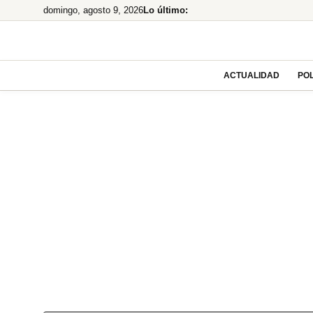
Saltar
domingo, agosto 9, 2026
Lo último:
al
contenido
ACTUALIDAD
POL