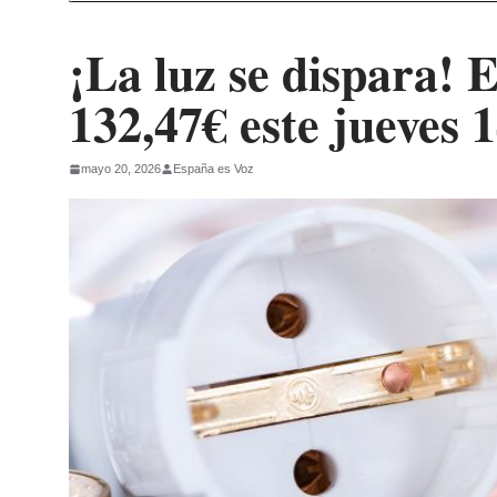
¡La luz se dispara! 
132,47€ este jueves 
mayo 20, 2026
España es Voz