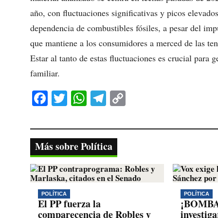
año, con fluctuaciones significativas y picos elevados
dependencia de combustibles fósiles, a pesar del impu
que mantiene a los consumidores a merced de las tens
Estar al tanto de estas fluctuaciones es crucial para 
familiar.
Fa
T
W
Te
C
ce
wi
ha
le
op
bo
tte
ts
gr
y
ok
r
A
a
Li
Más sobre Política
pp
m
nk
POLÍTICA
POLÍTICA
El PP fuerza la
¡BOMBAZ
comparecencia de Robles y
investig