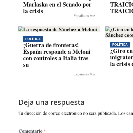
Marlaska en el Senado por
TRAICI
la crisis
TRAICIÓ
España es Voz
POLÍTICA
¡Guerra de fronteras!
POLÍTICA
¿Giro en 
España responde a Meloni
migrator
con controles a Italia tras
la crisis
su
España es Voz
Deja una respuesta
Tu dirección de correo electrónico no será publicada.
Los cam
Comentario
*