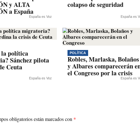
ÓN y ALTA
colapso de seguridad
N a España
España es Voz
España es V
la política
POLÍTICA
Robles, Marlaska, Bolaños
ia? Sánchez pilota
y Albares comparecerán e
 de Ceuta
el Congreso por la crisis
España es Voz
España es V
pos obligatorios están marcados con
*