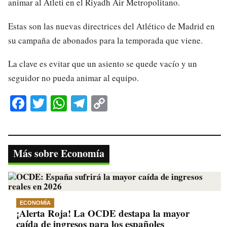
animar al Atleti en el Riyadh Air Metropolitano.
Estas son las nuevas directrices del Atlético de Madrid en
su campaña de abonados para la temporada que viene.
La clave es evitar que un asiento se quede vacío y un
seguidor no pueda animar al equipo.
Fa
T
W
Te
C
ce
wi
ha
le
op
bo
tte
ts
gr
y
ok
r
A
a
Li
Más sobre Economía
pp
m
nk
ECONOMÍA
¡Alerta Roja! La OCDE destapa la mayor
caída de ingresos para los españoles