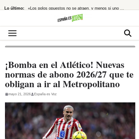
Saltar
Lo último:
«Los polos opuestos no se atraen, y menos si uno es de ahí»
al
contenido
¡Alerta Roja! La OCDE destapa la mayor caída de ingresos para los españoles
El Govern carga contra la ley del «concebido no nacido» de Feijóo
¡BOMBAZO! El PSOE denuncia a Ayuso por el ático de lujo en Chamberí
¡Alerta Solar! El Gobierno te trae el eclipse total en directo
¡Bomba en el Atlético! Nuevas
normas de abono 2026/27 que te
obligan a ir al Metropolitano
mayo 21, 2026
España es Voz