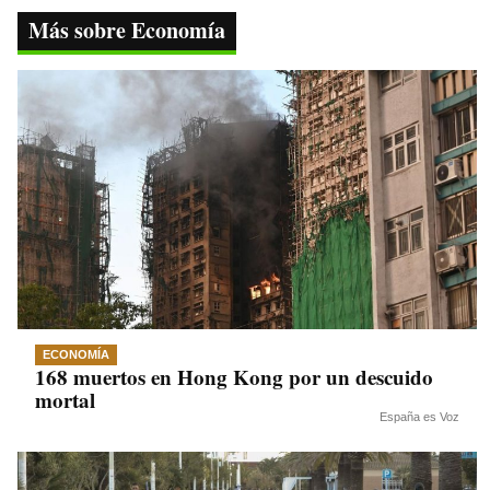
ok
r
A
a
Li
Más sobre Economía
pp
m
nk
ECONOMÍA
168 muertos en Hong Kong por un descuido
mortal
España es Voz