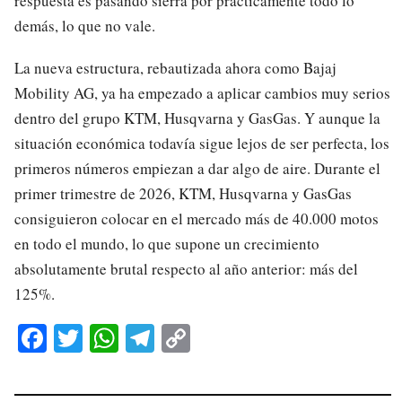
respuesta es pasando sierra por prácticamente todo lo
demás, lo que no vale.
La nueva estructura, rebautizada ahora como Bajaj
Mobility AG, ya ha empezado a aplicar cambios muy serios
dentro del grupo KTM, Husqvarna y GasGas. Y aunque la
situación económica todavía sigue lejos de ser perfecta, los
primeros números empiezan a dar algo de aire. Durante el
primer trimestre de 2026, KTM, Husqvarna y GasGas
consiguieron colocar en el mercado más de 40.000 motos
en todo el mundo, lo que supone un crecimiento
absolutamente brutal respecto al año anterior: más del
125%.
Fa
T
W
Te
C
ce
wi
ha
le
op
bo
tte
ts
gr
y