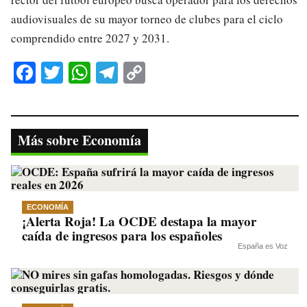
audiovisuales de su mayor torneo de clubes para el ciclo
comprendido entre 2027 y 2031.
Fa
T
W
Te
C
ce
wi
ha
le
op
bo
tte
ts
gr
y
ok
r
A
a
Li
Más sobre Economía
pp
m
nk
ECONOMÍA
¡Alerta Roja! La OCDE destapa la mayor
caída de ingresos para los españoles
España es Voz