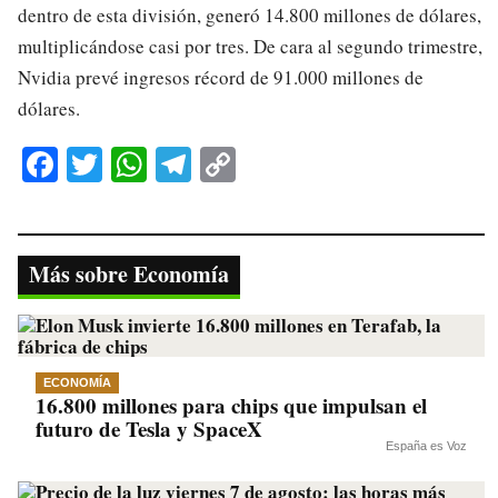
dentro de esta división, generó 14.800 millones de dólares,
multiplicándose casi por tres. De cara al segundo trimestre,
Nvidia prevé ingresos récord de 91.000 millones de
dólares.
Fa
T
W
Te
C
ce
wi
ha
le
op
bo
tte
ts
gr
y
ok
r
A
a
Li
Más sobre Economía
pp
m
nk
ECONOMÍA
16.800 millones para chips que impulsan el
futuro de Tesla y SpaceX
España es Voz