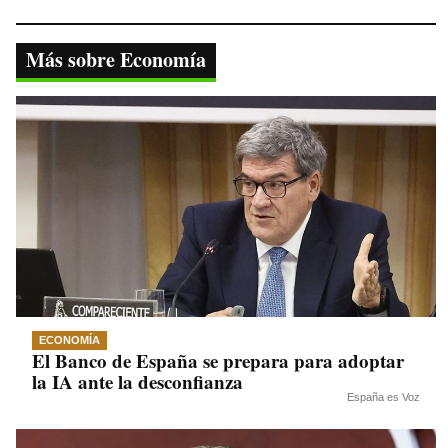
bo
tte
ts
gr
y
ok
r
A
a
Li
Más sobre Economía
pp
m
nk
ECONOMÍA
El Banco de España se prepara para adoptar
la IA ante la desconfianza
España es Voz