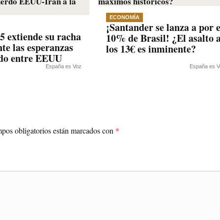
ECONOMÍA
¡Santander se lanza a por e
35 extiende su racha
10% de Brasil! ¿El asalto 
nte las esperanzas
los 13€ es inminente?
rdo entre EEUU
España es Voz
España es V
pos obligatorios están marcados con
*