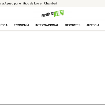
 Ayuso por el ático de lujo en Chamberí
o Joey de ‘Friends’, ¿encontró el amor
l alcalde de Zalamea’: «Es un honor grandísimo»
la mayor caída de ingresos para los españoles
ÍTICA
ECONOMÍA
INTERNACIONAL
DEPORTES
JUSTICIA
del «concebido no nacido» de Feijóo