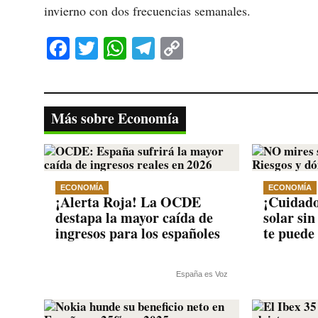
invierno con dos frecuencias semanales.
Fa
T
W
Te
C
ce
wi
ha
le
op
bo
tte
ts
gr
y
ok
r
A
a
Li
Más sobre Economía
pp
m
nk
ECONOMÍA
ECONOMÍA
¡Alerta Roja! La OCDE
¡Cuidado
destapa la mayor caída de
solar si
ingresos para los españoles
te puede
España es Voz