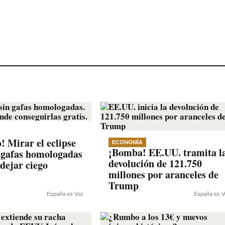
! Mirar el eclipse
ECONOMÍA
¡Bomba! EE.UU. tramita l
n gafas homologadas
devolución de 121.750
 dejar ciego
millones por aranceles de
Trump
España es Voz
España es V