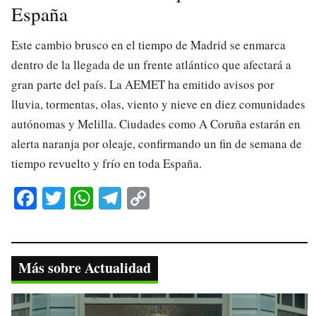
España
Este cambio brusco en el tiempo de Madrid se enmarca
dentro de la llegada de un frente atlántico que afectará a
gran parte del país. La AEMET ha emitido avisos por
lluvia, tormentas, olas, viento y nieve en diez comunidades
autónomas y Melilla. Ciudades como A Coruña estarán en
alerta naranja por oleaje, confirmando un fin de semana de
tiempo revuelto y frío en toda España.
Fa
T
W
Te
C
ce
wi
ha
le
op
bo
tte
ts
gr
y
ok
r
A
a
Li
Más sobre Actualidad
pp
m
nk