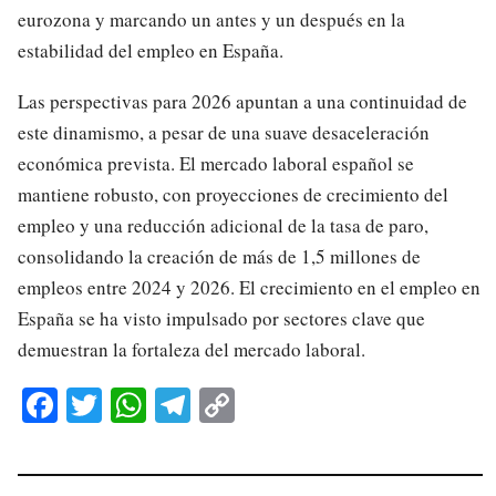
eurozona y marcando un antes y un después en la
estabilidad del empleo en España.
Las perspectivas para 2026 apuntan a una continuidad de
este dinamismo, a pesar de una suave desaceleración
económica prevista. El mercado laboral español se
mantiene robusto, con proyecciones de crecimiento del
empleo y una reducción adicional de la tasa de paro,
consolidando la creación de más de 1,5 millones de
empleos entre 2024 y 2026. El crecimiento en el empleo en
España se ha visto impulsado por sectores clave que
demuestran la fortaleza del mercado laboral.
Fa
T
W
Te
C
ce
wi
ha
le
op
bo
tte
ts
gr
y