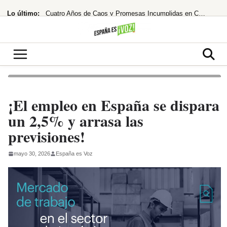
Saltar
Lo último:
Cuatro Años de Caos y Promesas Incumplidas en Colombia
al
contenido
El Ibex 35 extiende su racha alcista ante las esperanzas de acuerdo entre EEUU
¡Santander se lanza a por el 10% de Brasil! ¿El asalto a los 13€ es inminente?
Despidos masivos en el horizonte tras la millonaria compra
¡Bochorno real! El Rey de Marruecos saca a Akhannouch de sus vacaciones de lujo
¡El empleo en España se dispara
un 2,5% y arrasa las
previsiones!
mayo 30, 2026
España es Voz