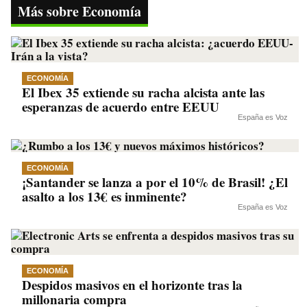
ok
r
A
a
Li
Más sobre Economía
pp
m
nk
ECONOMÍA
El Ibex 35 extiende su racha alcista ante las
esperanzas de acuerdo entre EEUU
España es Voz
ECONOMÍA
¡Santander se lanza a por el 10% de Brasil! ¿El
asalto a los 13€ es inminente?
España es Voz
ECONOMÍA
Despidos masivos en el horizonte tras la
millonaria compra