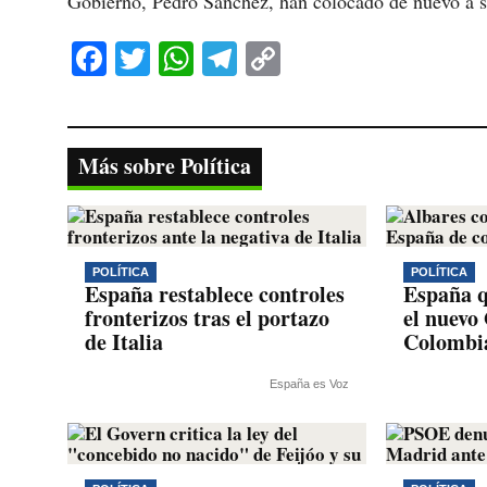
Gobierno, Pedro Sánchez, han colocado de nuevo a su 
Fa
T
W
Te
C
ce
wi
ha
le
op
bo
tte
ts
gr
y
ok
r
A
a
Li
Más sobre Política
pp
m
nk
POLÍTICA
POLÍTICA
España restablece controles
España q
fronterizos tras el portazo
el nuevo
de Italia
Colombi
España es Voz