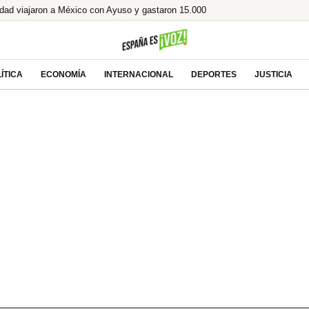
idad viajaron a México con Ayuso y gastaron 15.000
terizos tras el portazo de Italia
 te atrapa en un encierro que hiela la sangre
azo que hizo historia
ÍTICA
ECONOMÍA
INTERNACIONAL
DEPORTES
JUSTICIA
 nuevo Gobierno de Colombia