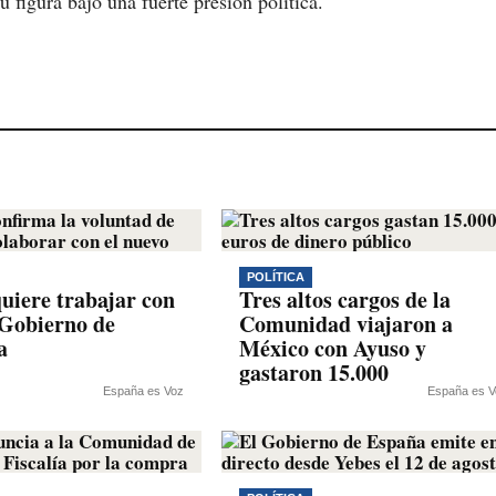
figura bajo una fuerte presión política.
POLÍTICA
uiere trabajar con
Tres altos cargos de la
 Gobierno de
Comunidad viajaron a
a
México con Ayuso y
gastaron 15.000
España es Voz
España es V